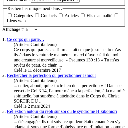
Rechercher uniquement dans :
Catégories
Contacts
Articles
Fils d'actualité
Liens web
Affichage #
1.
Ce
corps
qui parle…
(Articles-Contributeurs)
Ce
corps
qui parle… « Tu m’as fait ce que je suis et tu m’as
tissé dans le ventre de ma mère…merci d’avoir fait de moi
une créature si merveilleuse. » Psaumes 139 :13 « Tu m’as
revêtu de peau, de chair, ...
Créé le 11 décembre 2017
2.
Rechercher la perfection ou perfectionner l'amour
(Articles-Contributeurs)
... entier, abouti, qui est « le lien de la perfection » ! Dans ce
verset de Col.3.14, l’amour mène à la perfection, à la maturité
spirituelle, but suprême à atteindre dans le
Corps
du Christ.
SORTIR DU ...
Créé le 2 mars 2024
3.
Réflextion autour du repli sur soi ou le syndrome Hikikomori
(Articles-Contributeurs)
... été engagée. Ils ont suivi ce qui leur était demandé en s’y
adaptant, sous une forme d’obéissance ou d’imitation, comme