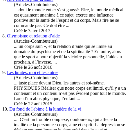
(Articles-Contributeurs)
... dont le monde entier s’est gaussé. Rire, le monde médical
est quasiment unanime à ce sujet, exerce une influence
positive sur la santé de l’esprit et du
corps
. Mais rire ne se
commande pas. Ce doit être ...
Créé le 3 avril 2017
8.
Olympisme et relation d’aide
(Articles-Contributeurs)
... un
corps
sain », et la relation d’aide qui se limite au
domaine du psychisme et de la spiritualité ? En outre, alors
que le sport a pour objectif la victoire personnelle, l’aide au
prochain, à l’inverse, ...
Créé le 26 août 2016
9.
Les limites: moi et les autres
(Articles-Contributeurs)
... juste place devant Dieu, les autres et soi-même.
PHYSIQUES Réaliser que notre
corps
est limité, qu’il y a un
contenant et un contenu n’est pas évident pour tout le monde.
Lors d’un abus physique, l’enfant ...
Créé le 22 août 2015
10.
Du fond de l'abîme à la lumière de la vi
(Articles-Contributeurs)
... C’est un trouble complexe, douloureux, qui affecte la
totalité de la personne :
corps
, âme et esprit. La dépression se
déclare souvent lorsque le choc subi dans le « ici et