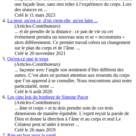
une façade lisse, sans rien relier à l’expérience du
corps
. Lors
des séances en ...
Créé le 11 mars 2023
4.
La peur, qu'est-ce, d'où vient-elle, qu'en faire ...
(Articles-Contributeurs)
... et de prendre de la distance : ce pan de vie ou cet
événement prendra un nouveau sens et se « reconstruira »
alors différemment. Ce premier travail créera un changement
sur le plan du
corps
et de l’âme. ...
Créé le 20 novembre 2021
5.
Qu'est-ce que je veux
(Articles-Contributeurs)
... façonne avec l’argile son sentiment d’être différent des
autres. C’est alors en portant attention aux ressentis du
corps
que l’on apprend à se connaître. Nous rencontrons ainsi notre
particularité, notre ...
Créé le 6 août 2020
6.
Les cinq lois du bonheur de Simone Pacot
(Articles-Contributeurs)
... âme et
corps
» et tu dois prendre soin de ces trois
dimensions de manière équitable. L’esprit reçoit la parole de
Dieu et donne la direction à l’âme et au corps et seul Le
Créateur peut m’aider à trouver ...
Créé le 26 mars 2019
7.
Rire est bon pour la santé