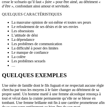
cesse le scénario qu’il faut
« faire »
pour être aimé, au détriment
«
d’être »
, confondant ainsi amour et servitude.
QUELQUES CARACTÉRISTIQUES
La mauvaise opinion de soi-même et toutes ses peurs
Le refoulement de ses désirs et de ses envies
Les obsessions
L’attitude de déni
La dépendance
Les problèmes de communication
La difficulté à poser des limites
Le manque de confiance
La colère
Les problèmes sexuels
…
QUELQUES EXEMPLES
Une mère de famille dont le fils fuguait et ne respectait aucune règle
chercha par tous les moyens à le faire changer au détriment de sa
propre santé. Un homme marié à une femme alcoolique renonça à
tout et vécut dans la crainte permanente qu’elle ne se blesse en
tombant. Une femme brillante mit fin à une carrière prometteuse afin
de se consacrer entièrement au bien-être de son mari…