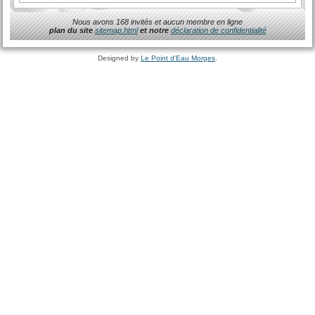
Nous avons 168 invités et aucun membre en ligne
plan du site
sitemap.html
et notre
déclaration de confidentialité
Designed by
Le Point d'Eau Morges
.