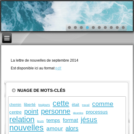
La lettre de nouvelles de septembre 2014
Est disponible ici au format
pdf
NUAGE DE MOTS-CLÉS
cette
comme
liberté
était
chemin
toujours
travail
personne
point
centre
processus
décembre
relation
jésus
format
temps
leurs
nouvelles
alors
amour